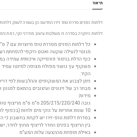
תיאור
דלתות הפנים סדרת טופ זירו החדשה הן בשורה לשוק דלתות 
דלתות היוקרה בסדרה זו משלבות עיצוב מודרני נקי, רמת גי
כל דל
מגנטי לנעילה שקטה ואטם היקפי להפחתת רע
כנף הדלת בגימור פורמייקה איכותית עמידה במים בעובי 1.8 מ”מ בגמר צבע 
הקיר.
ניתן לצבוע את המשקופים וההלבשות לפי דריש
מבחר רב של זיגוגים ועיצובים בהתאם לסגנון וא
מידות:
גובה 205/215/220/240 ס”מ ס”מ מריצוף סופי, רוחב 70/80/90 ס”מ, חתך משקוף 9.5/12/14 ס”מ.
10 שנות אחריות על נזקי מים ולחות (בכפוף לתעודת אחריות)
בסדרת דלתות טופ-זירו יש לקחת בחשבון כי הד
בין הריצוף בפנים החדר לריצוף מחוץ לחדר, י
באילת תופחת מההצעה עלות המע”מ