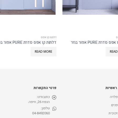
ס
דלתות קו אפס
סדרת PURE אפור בטון
סדרת TOP ZERO אפור כהה
READ MORE
READ
 ראשיות
פרטי התקשרות
פלדה
כתובתינו:
הנפח 26, חיפה.
פנים
טלפון:
זכוכית
04-8492060