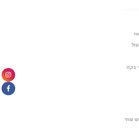
ח.
מנעול
ת רחבות WPC עמידות במים.– בקוו
ש שוני