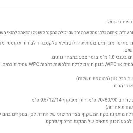
הפנים בישראל.
מור עילית ואיכות בלתי מתפשרת יחד עם יכולת התקנה פשוטה והתאמה לתנאי השט
תות הפנים מסדרת טופ מיוצרות עם 7 ס”מ פולימר מוגן מים בתחתית הדלת, מילוי פלקסבורד לבידוד אקוסטי, 
שים.
במבחר גוונים.
משקוף עץ גושני מפולח מצופה למינטו עמיד במים או WPC, בגוון תואם לדלת והלבשו
ה בכל גוון (בתוספת תשלום)
ופי הבית.
לת מותקנת בקוו המשקוף בצד החיצוני של החדר. לכן, במקרים בהם י
ש לבצע תכנון מתאים של התקנת הריצוף/פרקט.