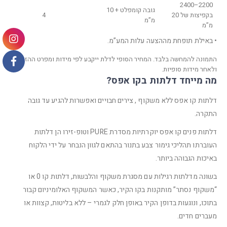
2200–2400
גובה קומפלט + 10
בקפיצות של 20
4
מ”מ
מ”מ
• באילת תופחת מההצעה עלות המע”מ.
התמונה להמחשה בלבד. המחיר הסופי לדלת ייקבע לפי מידות ומפרט ההזמנה
ולאחר מידות סופיות.
מה מייחד דלתות בקו אפס?
דלתות קו אפס ללא משקוף , צירים חבויים ואפשרות להגיע עד גובה
התקרה.
דלתות פנים קו אפס יוקרתיות מסדרת PURE וטופ-זירו הן דלתות
העוברתו תהליכי גימור צבע בתנור בהתאם לגוון הנבחר על ידי הלקוח
באיכות הגבוהה ביותר.
בשונה מדלתות רגילות עם מסגרת משקוף והלבשות, דלתות קו 0 או
“משקוף נסתר” מותקנות בקו הקיר, כאשר המשקוף האלומיניום קבור
בתוכו, ונוגעות בדופן הקיר באופן חלק לגמרי – ללא בליטות, קצוות או
מעברים חדים.