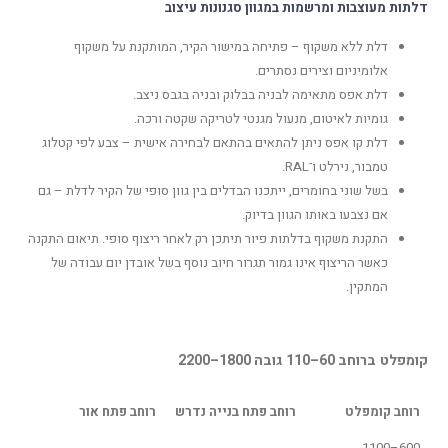
דלתות מעוצבות ומרשמות במגוון סגנונות עיצוב
דלת ללא משקוף – פתיחה במישור הקיר, המותקנת על משקוף
אלומיניום וצירים נסתרים.
דלת אפס מתאימה לבניה בבלוק ובניה בגבס ניצב.
גומיות לאיטום, מנעול מגנטי לטריקה שקטה ורכה.
דלת קו אפס ניתן להתאים בהתאם לבחירה אישית – צבע לפי קטלוג
טמבור, נירלט ו־RAL.
בשל שוני בחומרים, ייתכנו הבדלים בין גוון סופי של הקיר לדלת – גם
אם נצבעו באותו הגוון בדיוק.
התקנת משקוף בדלתות פיור תיתכן רק לאחר ריצוף סופי. תיאום התקנה
כאשר הריצוף אינו גמור תגרור חיוב נוסף בשל אובדן יום עבודה של
המתקין.
קומפלט ברוחב 60–110 גובה 1800–2200
רוחב קומפלט
רוחב פתח בנייה נדרש
רוחב פתח אור
600–1100