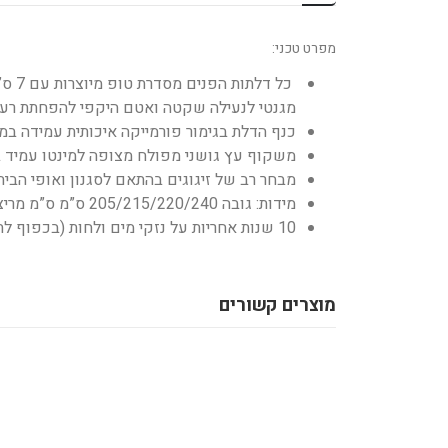
מפרט טכני:
כל ד
מגנטי לנעילה שקטה ואטם היקפי להפחתת רע
כנף הדלת בגימור פורמייקה איכותית עמידה במים בעובי 1.8 מ”מ, מגוון רב של גוונים בהת
משקוף עץ גושני מפולח מצופה למינטו עמיד ב
מבחר רב של זיגוגים בהתאם לסגנון ואופי הבית.
מידות: גובה 205/215/220/240 ס”מ ס”מ מריצוף סופי, רוחב 70/80/90 ס”מ, חתך משקוף 9.5/12/14 ס”מ.
10 שנות אחריות על נזקי מים ולחות (בכפוף לתעודת אחריות)
מוצרים קשורים