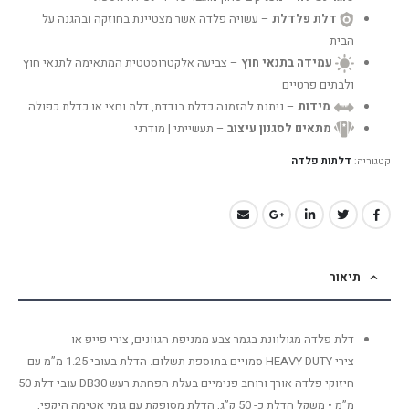
דלת פלדלת
– עשויה פלדה אשר מצטיינת בחוזקה ובהגנה על
הבית
עמידה בתנאי חוץ
– צביעה אלקטרוסטטית המתאימה לתנאי חוץ
ולבתים פרטיים
מידות
– ניתנת להזמנה כדלת בודדת, דלת וחצי או כדלת כפולה
מתאים לסגנון עיצוב
– תעשייתי | מודרני
קטגוריה:
דלתות פלדה
תיאור
דלת פלדה מגולוונת בגמר צבע ממניפת הגוונים, צירי פייפ או
צירי HEAVY DUTY סמויים בתוספת תשלום. הדלת בעובי 1.25 מ”מ עם
חיזוקי פלדה אורך ורוחב פנימיים בעלת הפחתת רעש DB30 עובי דלת 50
מ”מ • משקל הדלת כ- 50 ק”ג, הדלת מסופקת עם גומי אטימה היקפי,