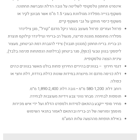
אינסרט תחתון טלסקופי לשליטה על גובה הדלת ומברשת תחתונה.
משקוף בנייה מפלדה מגולוונת בעובי 1.5 מ”מ אשר מבוטן לקיר או
משקוף כיסוי מותקן על גבי משקוף קיים.
פרזול ועזרים: פרזול מעוצב בגמר ניקל מדגם “קורל”, מגן צילינדר
מפלדה מחוסמת מוגנת פריצה, מנעול רב-בריחי וצילינדר קילוקס תוצרת
רב-בריח. בריח תחתון (מנגנון תגבור) צידי להגברת רמת הביטחון, מעצור
ליפסקי בגוון טבעי (כסף), סגר ביטחון (בדלתות הנפתחות פנימה בלבד),
עינית הצצה טלסקופית.
דגמי חירוץ – בגוונים בהירים החירוץ פחות בולט מאשר בגוונים כהים
דלת כניסה מדגם זה מיוצרת במידות שונות כדלת בודדת, דלת וחצי או
כפולה.
רוחב דלת: 580-1,200 מ״מ • גובה דלת: 1,890-2,400 מ״מ.
תוספות לבחירה: מבחר גווני צבע וידיות מעוצבות לבחירה.
מחיר סופי ייקבע בהתאם למידות ולמפרט הדלת ועל ידי איש מכירות
מוסמך ומורשה של רב-בריח ובהתאם לאמור בתנאי השימוש
באילת תופחת מההצעה עלות המע”מ