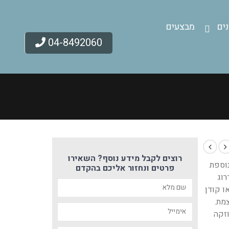
ים
מבצעים
04-8492060
רוצים לקבל מידע נוסף? השאירו
נוספת
פרטים ונחזור אליכם בהקדם
רוג
ו קודן
צמת.
זקה