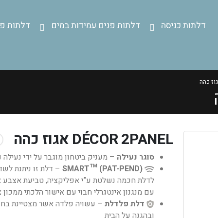
דלתות כניסה
דלתות פנים עמידות במים
דלתות פנ
DÉCOR 2PANEL אגוז כהה
סוגר נעילה
– מעניק ביטחון מוגבר על ידי נעילה 
SMART™ (PAT-PEND)
– דלת זו ניתנת לשד
לדלת חכמה נשלטת ע”י אפליקציה, טביעת אצבע א
עם מנגנון אינטגרלי חבוי עם אישור הלכתי ממכון 
דלת פלדלת
– עשויה פלדה אשר מצטיינת בחו
ובהגנה על הבית