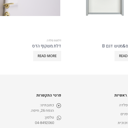
דלתות פלדה
ס&מטש דגם B
דלת משקוף הדס
READ MORE
READ
 ראשיות
פרטי התקשרות
פלדה
כתובתינו:
הנפח 26, חיפה.
פנים
טלפון:
זכוכית
04-8492060