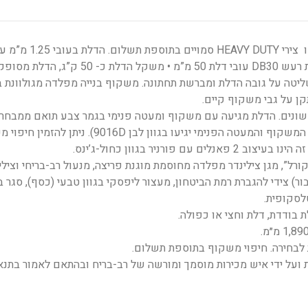
דלת ליבת פלדה בחיפוי עץ/פורניר, צירי פייפ או צירי HEAVY DUTY סמויים בתוספת תשלום. 
חיזוקי פלדה אורך ורוחב פנימיים בעלת הפחתת רעש DB30 עובי דלת 50 מ”מ • משקל הדלת 
ליטה על גובה הדלת ומברשת תחתונה. משקוף בנייה מפלדה מגולוונת ב
 בעיצובים שונים. הדלת מגיעה עם משקוף ומעטה פנימי בגמר צבע תואם ממבחר
הגוונים במניפת רב-בריח (במידה ולא נבחר גוון המשקוף והמעטה הפנימי יגיעו בגוון לבן 9016D). 
ורניר בגוון כחול-ג’ינס.
ורל”, מגן צילינדר מפלדה מחוסמת מוגנת פריצה, מנעול רב-בריחי וצילי
ור) צידי להגברת רמת הביטחון, מעצור ליפסקי בגוון טבעי (כסף), סגר ב
לסקופית.
 בודדת, דלת וחצי או כפולה.
ת לבחירה. חיפוי משקוף בתוספת תשלום.
ועל ידי איש מכירות מוסמך ומורשה של רב-בריח ובהתאם לאמור בתנא