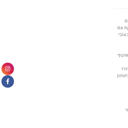
הדלת בעובי 1.25 מ”מ עם
כ- 50 ק”ג, הדלת מסופקת עם
עובי
ניתן להזמין חיפוי משקוף
נדר
יטחון
י