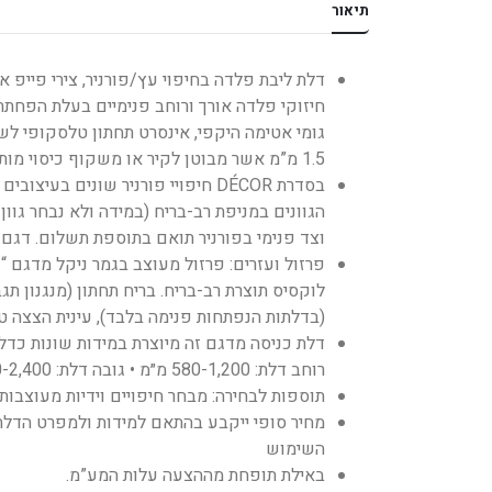
תיאור
גומי אטימה היקפי, אינסרט תחתון טלסקופי לש
1.5 מ”מ אשר מבוטן לקיר או משקוף כיסוי מותקן על גבי משקוף קיים.
בסדרת DÉCOR חיפויי פורניר שונים
וצד פנימי בפורניר תואם בתוספת תשלום. דגם זה הינו בעיצוב 2 פאנלים עם פ
פרזול ועזרים: פרזול מעוצב בגמר ניקל מדגם “ק
לוקסיס תוצרת רב-בריח. בריח תחתון (מנגנון תגב
(בדלתות הנפתחות פנימה בלבד), עינית הצצה ט
דלת כניסה מדגם זה מיוצרת במידות שונות כדלת
רוחב דלת: 580-1,200 מ״מ • גובה דלת: 1,890-2,400 מ״מ.
תוספות לבחירה: מבחר חיפויים וידיות מעוצבו
מחיר סופי ייקבע בהתאם למידות ולמפרט הדלת 
השימוש
באילת תופחת מההצעה עלות המע”מ.