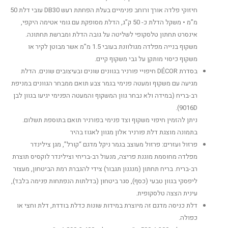
חיזוקי פלדה אורך ורוחב פנימיים בעלת הפחתת רעש DB30 עובי דלת 50
מ”מ • משקל הדלת כ- 50 ק”ג, הדלת מסופקת עם גומי אטימה היקפי,
אינסרט תחתון טלסקופי לשליטה על גובה הדלת ומברשת תחתונה.
משקוף בנייה מפלדה מגולוונת בעובי 1.5 מ”מ אשר מבוטן לקיר או
משקוף כיסוי מותקן על גבי משקוף קיים.
בסדרת DÉCOR חיפויי פורניר בגוונים שונים ובעיצובים שונים. הדלת
מגיעה עם משקוף ומעטה פנימי בגמר צבע תואם ממבחר הגוונים במניפת
רב-בריח (במידה ולא נבחר גוון המשקוף והמעטה הפנימי יגיעו בגוון לבן
9016D).
ניתן להזמין חיפוי משקוף וצד פנימי בפורניר תואם בתוספת תשלום.
בתמונה מוצגת דלת פורניר אלון מגוון לאגוז בהיר
פרזול ועזרים: פרזול מעוצב בגמר ניקל מדגם “קורל”, מגן צילינדר
מפלדה מחוסמת מוגנת פריצה, מנעול רב-בריחי וצילינדר לוקסיס תוצרת
רב-בריח. בריח תחתון (מנגנון תגבור) צידי להגברת רמת הביטחון, מעצור
ליפסקי בגוון טבעי (כסף), סגר ביטחון (בדלתות הנפתחות פנימה בלבד),
עינית הצצה טלסקופית.
דלת כניסה מדגם זה מיוצרת במידות שונות כדלת בודדת, דלת וחצי או
כפולה.