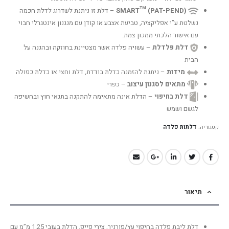
SMART™ (PAT-PEND)
– דלת זו ניתנת לשדרוג לדלת חכמה
נשלטת ע”י אפליקציה, טביעת אצבע או קודן עם מנגנון אינטגרלי חבוי
עם אישור הלכתי ממכון צמת.
דלת פלדלת
– עשויה פלדה אשר מצטיינת בחוזקה ובהגנה על
הבית
מידות
– ניתנת להזמנה כדלת בודדת, דלת וחצי או כדלת כפולה
מתאים לסגנון עיצוב
– כפרי
דלת בחיפוי
– הדלת אינה מתאימה להתקנה בתנאי חוץ ובחשיפה
לגשם ושמש
קטגוריה:
דלתות פלדה
תיאור
דלת ליבת פלדה בחיפוי עץ/פורניר, צירי פייפ. הדלת בעובי 1.25 מ”מ עם