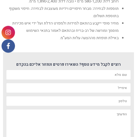
רוחב דלת: 580-1,200 מ״מ • גובה דלת: 1,890-2,400 מ״מ.
תוספות לבחירה: מבחר חיפויים וידיות מעוצבות לבחירה. חיפוי משקוף
בתוספת תשלום.
מחיר סופי ייקבע בהתאם למידות ולמפרט הדלת ועל ידי איש מכירות
מוסמך ומורשה של רב-בריח ובהתאם לאמור בתנאי השימוש
באילת תופחת מההצעה עלות המע”מ.
רוצים לקבל מידע נוסף? השאירו פרטים ונחזור אליכם בהקדם