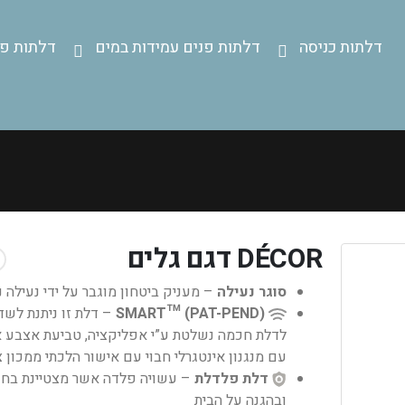
דלתות כניסה
דלתות פנים עמידות במים
דלתות פנ
DÉCOR דגם גלים
סוגר נעילה
– מעניק ביטחון מוגבר על ידי נעילה 
SMART™ (PAT-PEND)
– דלת זו ניתנת לשד
לדלת חכמה נשלטת ע”י אפליקציה, טביעת אצבע א
עם מנגנון אינטגרלי חבוי עם אישור הלכתי ממכון 
דלת פלדלת
– עשויה פלדה אשר מצטיינת בחו
ובהגנה על הבית