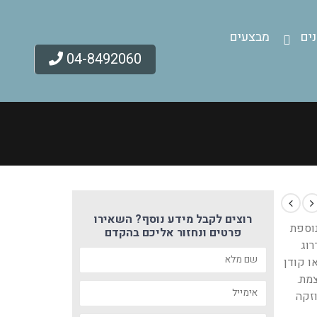
ים
מבצעים
04-8492060
רוצים לקבל מידע נוסף? השאירו
נוספת
פרטים ונחזור אליכם בהקדם
רוג
ו קודן
צמת.
זקה