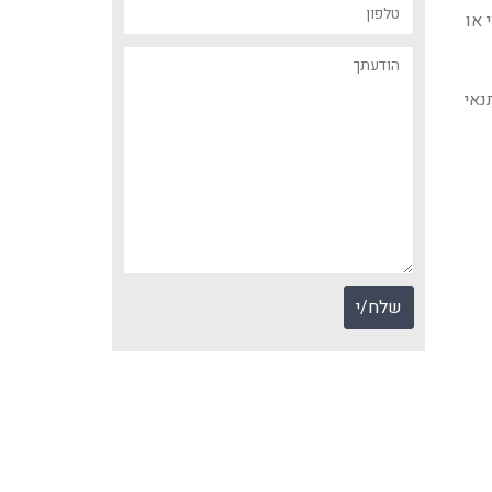
 או
נאי