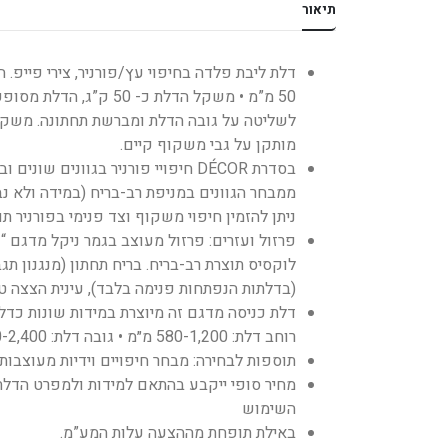
תיאור
50 מ”מ • משקל הדלת כ-
מותקן על גבי משקוף קיים.
בסדרת DÉCOR חיפויי פורניר בגוונ
ממבחר הגוונים במניפת רב-בריח (במידה ולא נבחר ג
ניתן להזמין חיפוי משקוף וצד פנימי בפורניר ת
פרזול ועזרים: פרזול מעוצב בגמר ניקל מדגם “ק
לוקסיס תוצרת רב-בריח. בריח תחתון (מנגנון תגב
(בדלתות הנפתחות פנימה בלבד), עינית הצצה ט
דלת כניסה מדגם זה מיוצרת במידות שונות כדלת
רוחב דלת: 580-1,200 מ״מ • גובה דלת: 1,890-2,400 מ״מ.
תוספות לבחירה: מבחר חיפויים וידיות מעוצבו
מחיר סופי ייקבע בהתאם למידות ולמפרט הדלת 
השימוש
באילת תופחת מההצעה עלות המע”מ.