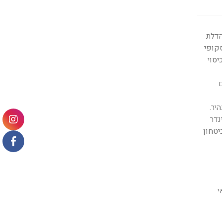
ליבת הדלת
לסקופי
 משקוף כיסוי
ם
יר.
נדר
יטחון
י