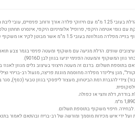
דלת ליבת פלדה בחיפוי עץ/פורניר, צירי פייפ. הדלת בעובי 1.25 מ”מ עם חיזוקי פלדה אורך ורוחב פנימיים, עובי 
 50 ק”ג, הדלת מסופקת עם גומי אטימה היקפי, פרופיל אלומיניום היקפי, אינסרט תחתון ט
לשליטה על גובה הדלת ומברשת תחתונה. משקוף בנייה מפלדה מגולוונת בעובי 1.5 מ”מ אשר מבוטן לקיר או
ים שונים ובעיצובים שונים. הדלת מגיעה עם משקוף ומעטה פנימי בגמר צבע תוא
וון המשקוף והמעטה הפנימי יגיעו בגוון לבן 9016D).
ואם בתוספת תשלום. בדגם זה מעטה חיצוני בעיצוב גלים מגוון לאגוז בה
ורל”, מגן צילינדר מפלדה מחוסמת מוגנת פריצה, מנעול רב-בריחי וצילי
ור) צידי להגברת רמת הביטחון, מעצור ליפסקי בגוון טבעי (כסף), סגר ב
לסקופית.
 בודדת, דלת וחצי או כפולה.
ת לבחירה. חיפוי משקוף בתוספת תשלום.
ועל ידי איש מכירות מוסמך ומורשה של רב-בריח ובהתאם לאמור בתנא