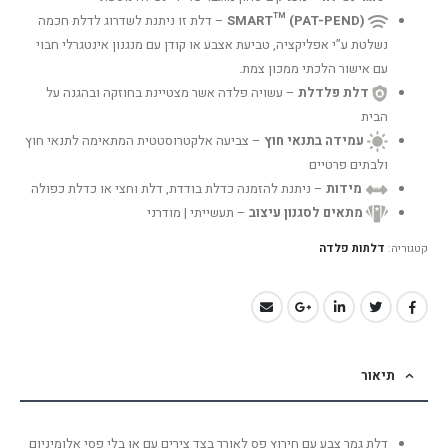
SMART™ (PAT-PEND)
– דלת זו ניתנת לשדרוג לדלת חכמה
נשלטת ע”י אפליקציה, טביעת אצבע או קודן עם מנגנון אינטגרלי חבוי
עם אישור הלכתי ממכון צמת.
דלת פלדלת
– עשויה פלדה אשר מצטיינת בחוזקה ובהגנה על
הבית
עמידה בתנאי חוץ
– צביעה אלקטרוסטטית המתאימה לתנאי חוץ
ולבתים פרטיים
מידות
– ניתנת להזמנה כדלת בודדת, דלת וחצי או כדלת כפולה
מתאים לסגנון עיצוב
– תעשייתי | מודרני
קטגוריה:
דלתות פלדה
תיאור
דלת גמר צבע עם חירוץ פס לאורך בצד צירים עם או בלי פסי אלומיניום