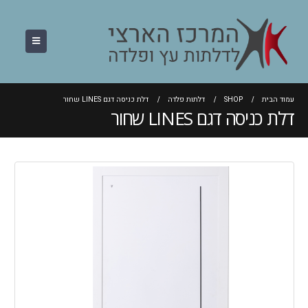
עמוד הבית
SHOP
דלתות פלדה
דלת כניסה דגם LINES שחור
דלת כניסה דגם LINES שחור