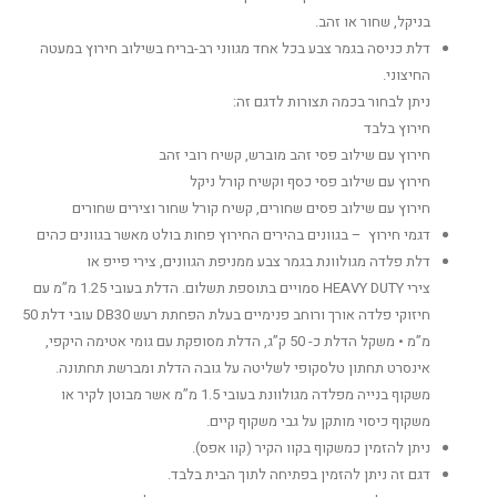
בניקל, שחור או זהב.
דלת כניסה בגמר צבע בכל אחד מגווני רב-בריח בשילוב חירוץ במעטה
החיצוני.
ניתן לבחור בכמה תצורות לדגם זה:
חירוץ בלבד
חירוץ עם שילוב פסי זהב מוברש, קשיח רובי זהב
חירוץ עם שילוב פסי כסף וקשיח קורל ניקל
חירוץ עם שילוב פסים שחורים, קשיח קורל שחור וצירים שחורים
דגמי חירוץ – בגוונים בהירים החירוץ פחות בולט מאשר בגוונים כהים
דלת פלדה מגולוונת בגמר צבע ממניפת הגוונים, צירי פייפ או
צירי HEAVY DUTY סמויים בתוספת תשלום. הדלת בעובי 1.25 מ”מ עם
חיזוקי פלדה אורך ורוחב פנימיים בעלת הפחתת רעש DB30 עובי דלת 50
מ”מ • משקל הדלת כ- 50 ק”ג, הדלת מסופקת עם גומי אטימה היקפי,
אינסרט תחתון טלסקופי לשליטה על גובה הדלת ומברשת תחתונה.
משקוף בנייה מפלדה מגולוונת בעובי 1.5 מ”מ אשר מבוטן לקיר או
משקוף כיסוי מותקן על גבי משקוף קיים.
ניתן להזמין כמשקוף בקוו הקיר (קוו אפס).
דגם זה ניתן להזמין בפתיחה לתוך הבית בלבד.