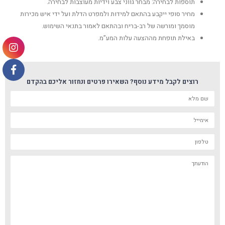
תוספות לבחירה: מבחר גווני צבע וידיות מעוצבות לבחירה.
מחיר סופי ייקבע בהתאם למידות ולמפרט הדלת ועל ידי איש מכירות
מוסמך ומורשה של רב-בריח ובהתאם לאמור בתנאי השימוש.
באילת תופחת מההצעה עלות המע”מ.
רוצים לקבל מידע נוסף? השאירו פרטים ונחזור אליכם בהקדם