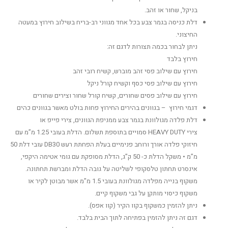
בניקל, שחור או זהב.
דלת כניסה בגמר צבע בכל אחד מגווני רב-בריח בשילוב חירוץ במעטה
החיצוני.
ניתן לבחור בכמה תצורות לדגם זה:
חירוץ בלבד
חירוץ עם שילוב פסי זהב מוברש, קשיח רובי זהב
חירוץ עם שילוב פסי כסף וקשיח קורל ניקל
חירוץ עם שילוב פסים שחורים, קשיח קורל שחור וצירים שחורים
דגמי חירוץ – בגוונים בהירים החירוץ פחות בולט מאשר בגוונים כהים
דלת פלדה מגולוונת בגמר צבע ממניפת הגוונים, צירי פייפ או
צירי HEAVY DUTY סמויים בתוספת תשלום. הדלת בעובי 1.25 מ”מ עם
חיזוקי פלדה אורך ורוחב פנימיים בעלת הפחתת רעש DB30 עובי דלת 50
מ”מ • משקל הדלת כ- 50 ק”ג, הדלת מסופקת עם גומי אטימה היקפי,
אינסרט תחתון טלסקופי לשליטה על גובה הדלת ומברשת תחתונה.
משקוף בנייה מפלדה מגולוונת בעובי 1.5 מ”מ אשר מבוטן לקיר או
משקוף כיסוי מותקן על גבי משקוף קיים.
ניתן להזמין כמשקוף בקוו הקיר (קוו אפס).
דגם זה ניתן להזמין בפתיחה לתוך הבית בלבד.