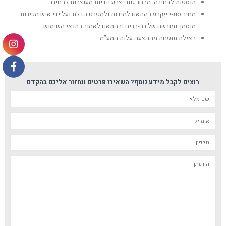
תוספות לבחירה: מבחר גווני צבע וידיות מעוצבות לבחירה.
מחיר סופי ייקבע בהתאם למידות ולמפרט הדלת ועל ידי איש מכירות
מוסמך ומורשה של רב-בריח ובהתאם לאמור בתנאי השימוש.
באילת תופחת מההצעה עלות המע”מ.
רוצים לקבל מידע נוסף? השאירו פרטים ונחזור אליכם בהקדם