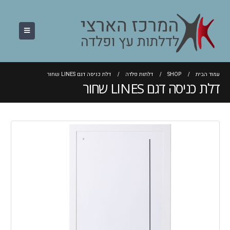
עמוד הבית
SHOP
דלתות פלדה
דלת כניסה דגם LINES שחור
דלת כניסה דגם LINES שחור