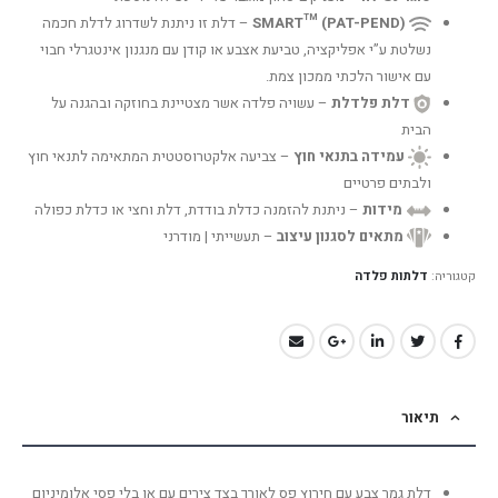
SMART™ (PAT-PEND)
– דלת זו ניתנת לשדרוג לדלת חכמה
נשלטת ע”י אפליקציה, טביעת אצבע או קודן עם מנגנון אינטגרלי חבוי
עם אישור הלכתי ממכון צמת.
דלת פלדלת
– עשויה פלדה אשר מצטיינת בחוזקה ובהגנה על
הבית
עמידה בתנאי חוץ
– צביעה אלקטרוסטטית המתאימה לתנאי חוץ
ולבתים פרטיים
מידות
– ניתנת להזמנה כדלת בודדת, דלת וחצי או כדלת כפולה
מתאים לסגנון עיצוב
– תעשייתי | מודרני
קטגוריה:
דלתות פלדה
תיאור
דלת גמר צבע עם חירוץ פס לאורך בצד צירים עם או בלי פסי אלומיניום