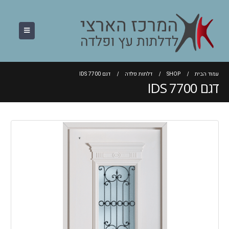
עמוד הבית
SHOP
דלתות פלדה
דגם IDS 7700
דגם IDS 7700