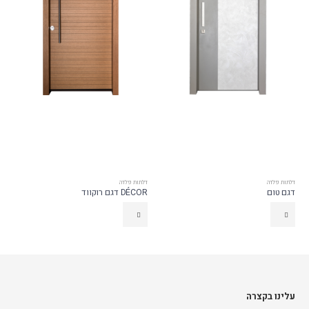
דלתות פלדה
דלתות פלדה
דגם טום
DÉCOR דגם רוקווד
עלינו בקצרה