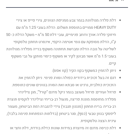
דלת פלדה מגולוונת בגמר צבע ממניפת הגוונים, צירי פייפ או צירי
HEAVY DUTY סמויים בתוספת תשלום. הדלת בעובי 1.25 מ”מ עם
חיזוקי פלדה אורך ורוחב פנימיים, עובי דלת 50 מ”מ • משקל הדלת כ- 50
ק”ג, הדלת מסופקת עם גומי אטימה היקפי, אינסרט תחתון טלסקופי
לשליטה על גובה הדלת ומברשת תחתונה משקוף בנייה מפלדה מגולוונת
בעובי 1.5 מ”מ אשר מבוטן לקיר או משקוף כיסוי מותקן על גבי משקוף
קיים.
ניתן להזמין כמשקוף בקוו הקיר (קוו אפס).
דגם זה בעל זכוכית בידודית כפולה וסורג פנימי. ניתן להזמין את
הזכוכית כחלבית, גרניט או סבתא ואת הסורג בגוונים שונים כתוספת.
פרזול ועזרים: פרזול מעוצב בגמר ניקל מדגם “קורל”, מגן צילינדר
מפלדה מחוסמת מוגנת פריצה, מנעול רב-בריחי וצילינדר לוקסיס תוצרת
רב-בריח. בריח תחתון (מנגנון תגבור) צידי להגברת רמת הביטחון, מעצור
ליפסקי בגוון טבעי (כסף), סגר ביטחון (בדלתות הנפתחות פנימה בלבד),
עינית הצצה טלסקופית.
דלת כניסה מדגם זה מיוצרת במידות שונות כדלת בודדת, דלת וחצי או