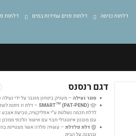
דלתות כניסה
דלתות פנים עמידות במים
דלתות פנ
דגם רנסנס
סוגר נעילה
– מעניק ביטחון מוגבר על ידי נעילה 
SMART™ (PAT-PEND)
– דלת זו ניתנת לשד
לדלת חכמה נשלטת ע”י אפליקציה, טביעת אצבע א
עם מנגנון אינטגרלי חבוי עם אישור הלכתי ממכון 
דלת פלדלת
– עשויה פלדה אשר מצטיינת בחו
ובהגנה על הבית