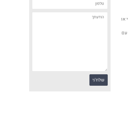
 או
עם