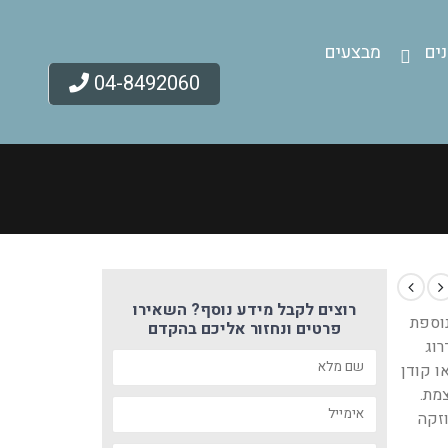
ים
מבצעים
04-8492060
רוצים לקבל מידע נוסף? השאירו
נוספת
פרטים ונחזור אליכם בהקדם
רוג
ו קודן
צמת.
זקה