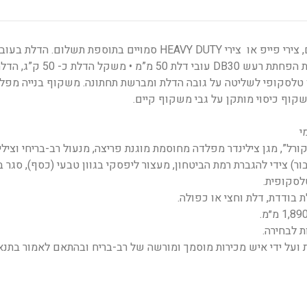
מ”מ עם חיזוקי פלדה אורך ורוחב פנימיים בעלת הפחתת רעש DB30 עובי דלת 50 מ”מ • משקל הדלת כ- 0
 טלסקופי לשליטה על גובה הדלת ומברשת תחתונה. משקוף בנייה מפל
י
ורל”, מגן צילינדר מפלדה מחוסמת מוגנת פריצה, מנעול רב-בריחי וצילי
ור) צידי להגברת רמת הביטחון, מעצור ליפסקי בגוון טבעי (כסף), סגר ב
לסקופית.
 בודדת, דלת וחצי או כפולה.
ת לבחירה.
ועל ידי איש מכירות מוסמך ומורשה של רב-בריח ובהתאם לאמור בתנא