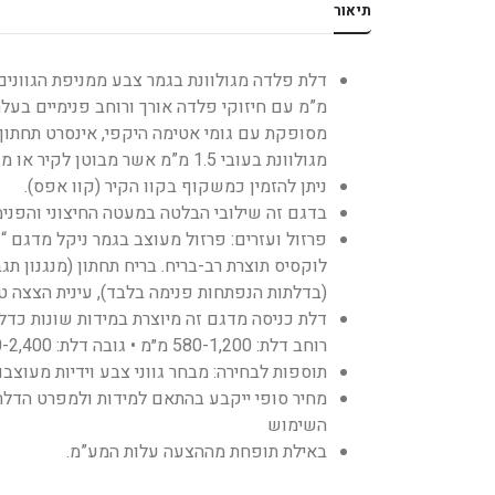
תיאור
מסופקת עם גומי אטימה היקפי, אינסרט תחתון
מגולוונת בעובי 1.5 מ”מ אשר מבוטן לקיר או משקוף כיסוי מותקן על גבי משקוף קיים.
ניתן להזמין כמשקוף בקוו הקיר (קוו אפס).
בדגם זה שילובי הבלטה במעטה החיצוני והפנימ
פרזול ועזרים: פרזול מעוצב בגמר ניקל מדגם “ק
לוקסיס תוצרת רב-בריח. בריח תחתון (מנגנון תגב
(בדלתות הנפתחות פנימה בלבד), עינית הצצה ט
דלת כניסה מדגם זה מיוצרת במידות שונות כדלת
רוחב דלת: 580-1,200 מ״מ • גובה דלת: 1,890-2,400 מ״מ.
תוספות לבחירה: מבחר גווני צבע וידיות מעוצבו
מחיר סופי ייקבע בהתאם למידות ולמפרט הדלת 
השימוש
באילת תופחת מההצעה עלות המע”מ.