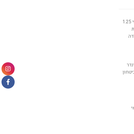
דלת פלדה מגולוונת בגמר צבע ממניפת הגוונים, צירי פייפ או צירי HEAVY DUTY סמויים בתוספת תשלום. הדלת בעובי 1.25
5 ק”ג, הדלת
דה
נדר
יטחון
י