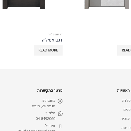
דלתות פלדה
יה
דגם מיקס&מטש דגם F
READ MORE
READ
 ראשיות
פרטי התקשרות
פלדה
כתובתינו:
הנפח 26, חיפה.
פנים
טלפון:
זכוכית
04-8492060
אימייל:
כניסה