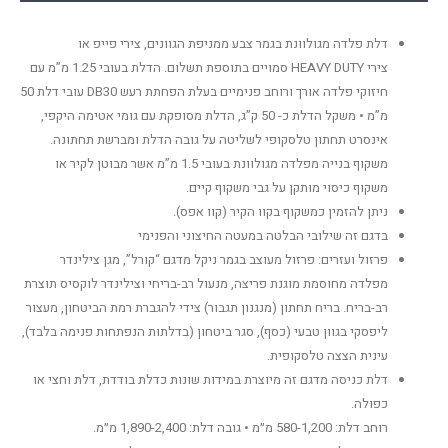
דלת פלדה מגולוונת בגמר צבע ממניפת הגוונים, צירי פייפ או
צירי HEAVY DUTY סמויים בתוספת תשלום. הדלת בעובי 1.25 מ”מ עם
חיזוקי פלדה אורך ורוחב פנימיים בעלת הפחתת רעש DB30 עובי דלת 50
מ”מ • משקל הדלת כ- 50 ק”ג, הדלת מסופקת עם גומי אטימה היקפי,
אינסרט תחתון טלסקופי לשליטה על גובה הדלת ומברשת תחתונה.
משקוף בנייה מפלדה מגולוונת בעובי 1.5 מ”מ אשר מבוטן לקיר או
משקוף כיסוי מותקן על גבי משקוף קיים.
ניתן להזמין כמשקוף בקוו הקיר (קוו אפס).
בדגם זה שילובי הבלטה במעטה החיצוני והפנימי
פרזול ועזרים: פרזול מעוצב בגמר ניקל מדגם “קורל”, מגן צילינדר
מפלדה מחוסמת מוגנת פריצה, מנעול רב-בריחי וצילינדר לוקסיס תוצרת
רב-בריח. בריח תחתון (מנגנון תגבור) צידי להגברת רמת הביטחון, מעצור
ליפסקי בגוון טבעי (כסף), סגר ביטחון (בדלתות הנפתחות פנימה בלבד),
עינית הצצה טלסקופית.
דלת כניסה מדגם זה מיוצרת במידות שונות כדלת בודדת, דלת וחצי או
כפולה.
רוחב דלת: 580-1,200 מ״מ • גובה דלת: 1,890-2,400 מ״מ.