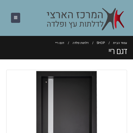
עמוד הבית
SHOP
דלתות פלדה
דגם ריי
דגם ריי