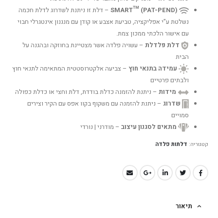
SMART™ (PAT-PEND)
– דלת זו ניתנת לשדרוג לדלת חכמה
נשלטת ע”י אפליקציה, טביעת אצבע או קודן עם מנגנון אינטגרלי חבוי
עם אישור הלכתי ממכון צמת.
דלת פלדלת
– עשויה פלדה אשר מצטיינת בחוזקה ובהגנה על
הבית
עמידה בתנאי חוץ
– צביעה אלקטרוסטטית המתאימה לתנאי חוץ
ולבתים פרטיים
מידות
– ניתנת להזמנה כדלת בודדת, דלת וחצי או כדלת כפולה
שדרוג
– ניתנת להזמנה עם משקוף בקוו אפס עם הקיר וצירים
סמויים
מתאים לסגנון עיצוב
– מודרני | נורדי
קטגוריה:
דלתות פלדה
תיאור