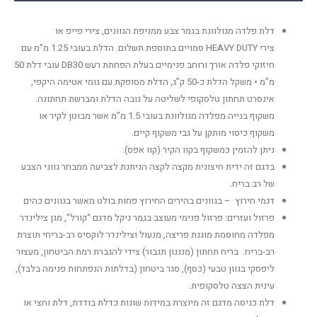
דלת פלדה מגולוונת בגמר צבע ממניפת הגוונים, צירי פייפ או
צירי HEAVY DUTY סמויים בתוספת תשלום. הדלת בעובי 1.25 מ”מ עם
חיזוקי פלדה אורך ורוחב פנימיים בעלת הפחתת רעש DB30 עובי דלת 50
מ”מ • משקל הדלת כ-50 ק”ג, הדלת מסופקת עם גומי אטימה היקפי,
אינסרט תחתון טלסקופי לשליטה על גובה הדלת ומברשת תחתונה.
משקוף בנייה מפלדה מגולוונת בעובי 1.5 מ”מ אשר מבוטן לקיר או
משקוף כיסוי מותקן על גבי משקוף קיים.
ניתן להזמין כמשקוף בקוו הקיר (קוו אפס).
בדגם זה ידית חיצונית מקצה לקצה הניתנת לצביעה ממבחר גווני הצבע
של רב בריח.
דגמי חירוץ – בגוונים בהירים החירוץ פחות בולט מאשר בגוונים כהים
פרזול ועזרים: פרזול פנימי מעוצב בגמר ניקל מדגם “קורל”, מגן צילינדר
מפלדה מחוסמת מוגנת פריצה, מנעול וצילינדר לוקסיס רב-בריחי תוצרת
רב-בריח. בריח תחתון (מנגנון תגבור) צידי להגברת רמת הביטחון, מעצור
ליפסקי בגוון טבעי (כסף), סגר ביטחון (בדלתות הנפתחות פנימה בלבד),
עינית הצצה טלסקופית.
דלת כניסה מדגם זה מיוצרת במידות שונות כדלת בודדת, דלת וחצי או