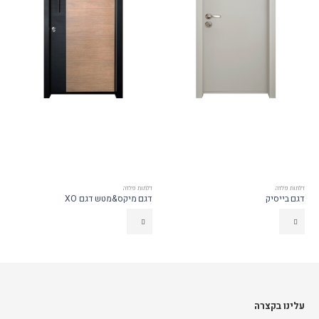
דלתות פלדה
דלתות פלדה
דגם בייסיק
דגם מיקס&מטש דגם XO
עלינו בקצרה