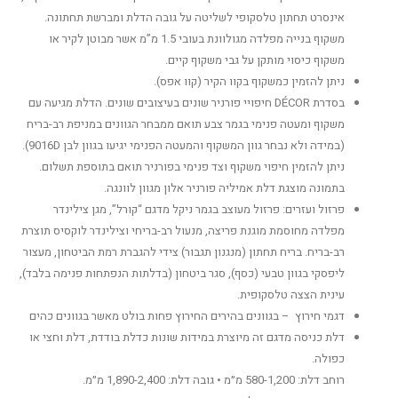
אינסרט תחתון טלסקופי לשליטה על גובה הדלת ומברשת תחתונה.
משקוף בנייה מפלדה מגולוונת בעובי 1.5 מ”מ אשר מבוטן לקיר או
משקוף כיסוי מותקן על גבי משקוף קיים.
ניתן להזמין כמשקוף בקוו הקיר (קוו אפס).
בסדרת DÉCOR חיפויי פורניר שונים בעיצובים שונים. הדלת מגיעה עם
משקוף ומעטה פנימי בגמר צבע תואם ממבחר הגוונים במניפת רב-בריח
(במידה ולא נבחר גוון המשקוף והמעטה הפנימי יגיעו בגוון לבן 9016D).
ניתן להזמין חיפוי משקוף וצד פנימי בפורניר תואם בתוספת תשלום.
בתמונה מוצגת דלת אמיליה פורניר אלון מגוון לוונגה.
פרזול ועזרים: פרזול מעוצב בגמר ניקל מדגם “קורל”, מגן צילינדר
מפלדה מחוסמת מוגנת פריצה, מנעול רב-בריחי וצילינדר לוקסיס תוצרת
רב-בריח. בריח תחתון (מנגנון תגבור) צידי להגברת רמת הביטחון, מעצור
ליפסקי בגוון טבעי (כסף), סגר ביטחון (בדלתות הנפתחות פנימה בלבד),
עינית הצצה טלסקופית.
דגמי חירוץ – בגוונים בהירים החירוץ פחות בולט מאשר בגוונים כהים
דלת כניסה מדגם זה מיוצרת במידות שונות כדלת בודדת, דלת וחצי או
כפולה.
רוחב דלת: 580-1,200 מ״מ • גובה דלת: 1,890-2,400 מ״מ.