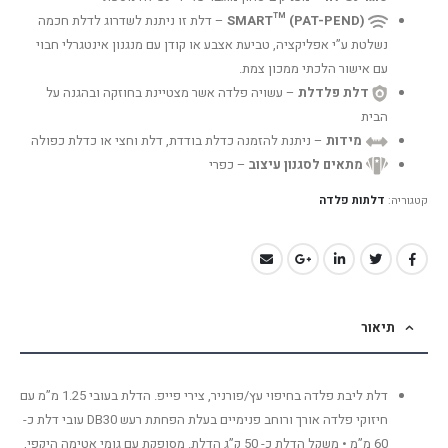
SMART™ (PAT-PEND)
– דלת זו ניתנת לשדרוג לדלת חכמה
נשלטת ע”י אפליקציה, טביעת אצבע או קודן עם מנגנון אינטגרלי חבוי
עם אישור הלכתי ממכון צמת.
דלת פלדלת
– עשויה פלדה אשר מצטיינת בחוזקה ובהגנה על
הבית
מידות
– ניתנת להזמנה כדלת בודדת, דלת וחצי או כדלת כפולה
מתאים לסגנון עיצוב
– כפרי
קטגוריה:
דלתות פלדה
תיאור
דלת ליבת פלדה בחיפוי עץ/פורניר, צירי פייפ. הדלת בעובי 1.25 מ”מ עם
חיזוקי פלדה אורך ורוחב פנימיים בעלת הפחתת רעש DB30 עובי דלת כ-
60 מ”מ • משקל הדלת כ- 50 ק”ג הדלת. מסופקת עם גומי אטימה היקפי,