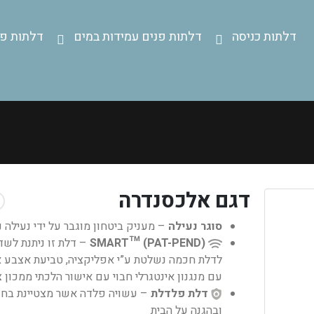
דלתות כניסה
דלתות פנים עמידות במים
דלתות פנ
דגם אלכסנדרה
סוגר נעילה
– מעניק ביטחון מוגבר על ידי נעילה 
SMART™ (PAT-PEND)
– דלת זו ניתנת לשד
לדלת חכמה נשלטת ע”י אפליקציה, טביעת אצבע א
עם מנגנון אינטגרלי חבוי עם אישור הלכתי ממכון 
דלת פלדלת
– עשויה פלדה אשר מצטיינת בחו
ובהגנה על הבית