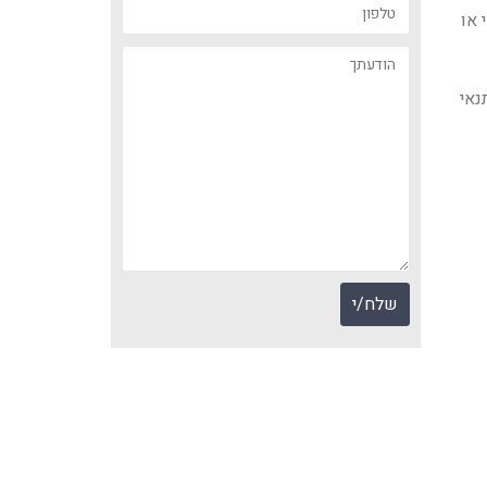
 או
נאי