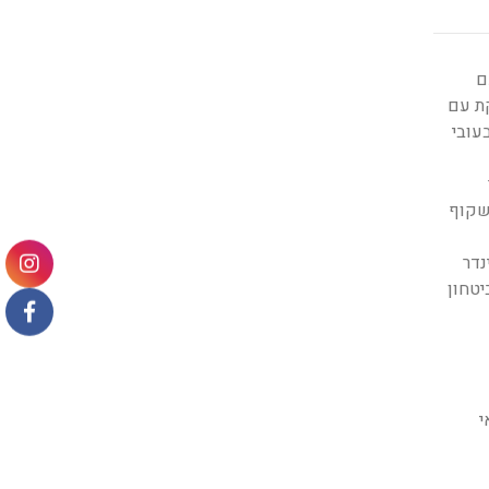
הדלת בעובי 1.25 מ”מ עם
כ- 50 ק”ג, הדלת מסופקת עם
עובי
ניתן להזמין חיפוי משקוף
נדר
יטחון
י