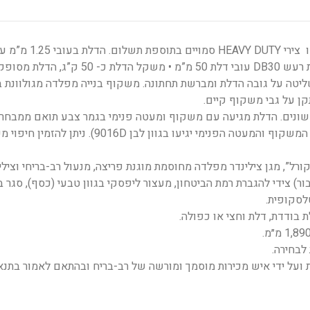
דלת ליבת פלדה בחיפוי עץ/פורניר, צירי פייפ או צירי HEAVY DUTY סמויים בתוספת תשלום. 
חיזוקי פלדה אורך ורוחב פנימיים בעלת הפחתת רעש DB30 עובי דלת 50 מ”מ • משקל הדלת 
ליטה על גובה הדלת ומברשת תחתונה. משקוף בנייה מפלדה מגולוונת ב
 בעיצובים שונים. הדלת מגיעה עם משקוף ומעטה פנימי בגמר צבע תואם ממבחר
הגוונים במניפת רב-בריח (במידה ולא נבחר גוון המשקוף והמעטה הפנימי יגיעו בגוון לבן 9016D). 
ורל”, מגן צילינדר מפלדה מחוסמת מוגנת פריצה, מנעול רב-בריחי וצילי
ור) צידי להגברת רמת הביטחון, מעצור ליפסקי בגוון טבעי (כסף), סגר ב
לסקופית.
 בודדת, דלת וחצי או כפולה.
לבחירה.
ועל ידי איש מכירות מוסמך ומורשה של רב-בריח ובהתאם לאמור בתנא