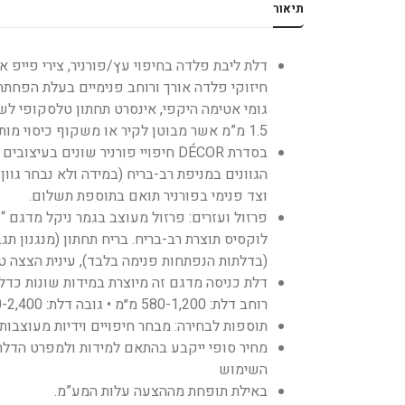
תיאור
גומי אטימה היקפי, אינסרט תחתון טלסקופי לש
1.5 מ”מ אשר מבוטן לקיר או משקוף כיסוי מותקן על גבי משקוף קיים.
בסדרת DÉCOR חיפויי פורניר שונים
וצד פנימי בפורניר תואם בתוספת תשלום.
פרזול ועזרים: פרזול מעוצב בגמר ניקל מדגם “ק
לוקסיס תוצרת רב-בריח. בריח תחתון (מנגנון תגב
(בדלתות הנפתחות פנימה בלבד), עינית הצצה ט
דלת כניסה מדגם זה מיוצרת במידות שונות כדלת
רוחב דלת: 580-1,200 מ״מ • גובה דלת: 1,890-2,400 מ״מ.
תוספות לבחירה: מבחר חיפויים וידיות מעוצבות 
מחיר סופי ייקבע בהתאם למידות ולמפרט הדלת 
השימוש
באילת תופחת מההצעה עלות המע”מ.