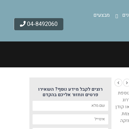
ים
מבצעים
04-8492060
רוצים לקבל מידע נוסף? השאירו
נוספת
פרטים ונחזור אליכם בהקדם
רוג
ו קודן
צמת.
זקה