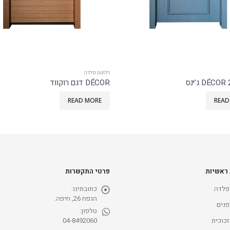
דלתות פלדה
דגם מיקס&מטש דגם XO
READ MORE
READ
 ראשיות
פרטי התקשרות
פלדה
כתובתינו:
הנפח 26, חיפה.
פנים
טלפון:
זכוכית
04-8492060