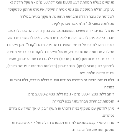
פנימיים בעלת הפחתת רעש DB30 עובי דלת 50 מ”מ • משקל הדלת כ-
50 ק”ג, הדלת מסופקת עם גומי אטימה היקפי, אינסרט תחתון טלסקופי
לשליטה על גובה הדלת ומברשת תחתונה. משקוף בנייה בפלדה
מגולוונת בעובי 1.5 מ”מ אשר מבוטן לקיר.
פרזול ועזרים: ידית משיכה מעוצבת צבועה בגוון הדלת הנושקת לרצפה.
יובהר כי לא ניתן לרכוש דלת זו ללא ידית משיכה ו/או לרכוש ידית נועה
בנפרד מהדלת! פרזול פנימי מעוצב בגמר ניקל מדגם “קורל”, מגן צילינדר
מפלדה מחוסמת מוגנת פריצה, מנעול וצילינדר לוקסיס רב-בריחי תוצרת
רב-בריח. בריח תחתון (מנגנון תגבור) צידי להגברת רמת הביטחון, מעצור
ליפסקי בגוון טבעי (כסף), סגר ביטחון (בדלתות הנפתחות פנימה בלבד),
עינית הצצה טלסקופית.
דלת כניסה מדגם זה מיוצרת במידות שונות כדלת בודדת, דלת וחצי או
כפולה.
רוחב דלת: 580-1,200 מ״מ • גובה דלת: 2,030-2,400 מ״מ.
תוספות לבחירה: מבחר גווני צבע לבחירה.
ניתן להזמין עם משקוף בניה דגם C או משקוף בקו 0 אך תמיד עם צירים
נסתרים.
מחיר סופי ייקבע בהתאם למידות ולמפרט הדלת ועל ידי איש מכירות
מוסמך ומורשה של רב-בריח.