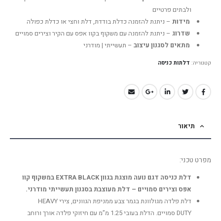
ולבתים פרטיים
מידות
– ניתנת להזמנה כדלת בודדת, דלת וחצי או כדלת כפולה
שדרוג
– ניתנת להזמנה עם משקוף בקוו אפס עם הקיר וצירים סמויים
מתאים לסגנון עיצוב
– תעשייתי | מודרני
קטגוריה:
דלתות כניסה
תיאור
מפרט טכני:
דלת כניסה דגם נועה מוצגת בגוון EXTRA BLACK במשקוף קוו
אפס וצירים סמויים – דלת מעוצבת בסגנון תעשייתי מודרני.
דלת פלדה מגולוונת בגמר צבע ממניפת הגוונים, צירי HEAVY
DUTY סמויים. הדלת בעובי 1.25 מ”מ עם חיזוקי פלדה אורך ורוחב