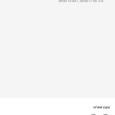
א-ה: 09:00-17:00 , ו-09:00-13:00
עקבו אחרינו