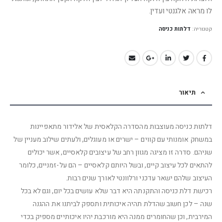
לו מראה אלגנטי ועדין.
קטגוריה:
דלתות כניסה
תיאור
דלתות כניסה מעוצבות מהסדרה הקלאסית של אלידור מתאפיינות
במשחק אומנותי עם קווים – ישרים או מעוגלים, ולעתים שילוב מעניין של
שניהם. סדרה זו מציגה מגוון רחב של עיצובים קלאסיים, אשר יכולים
להתאים לכל עיצוב קיים, ובשל היותם קלאסיים – הם על-זמניים, כלומר
העיצוב שלהם ישאר עדכני ורלוונטי לאורך שנים רבות.
רכישת דלת כניסה והתקנתה היא דבר שלא עושים בכל יום, וגם לא בכל
שנה – לכן חשוב שהדלת תהיה איכותית ותספק לביתנו את ההגנה
המירבית, וכן שהחומרים ממנה היא מורכבת יהיו איכותיים מספיק בכדי