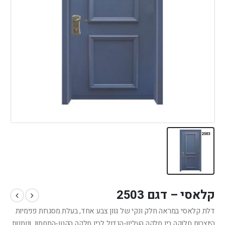
קלאסי – דגם 2503
דלת קלאסי במראה חלק ונקי של גוון צבע אחד, בעלת מסגרות פנימיות
היוצרות חלוקה בין חלקה העליון-הגדול לבין חלקה הקטן-התחתון, ונותנות