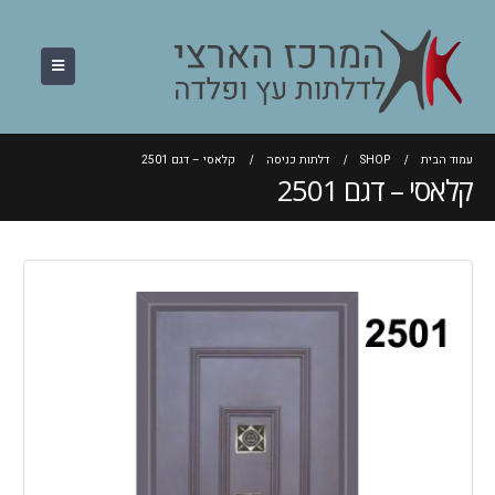
עמוד הבית
SHOP
דלתות כניסה
קלאסי – דגם 2501
קלאסי – דגם 2501