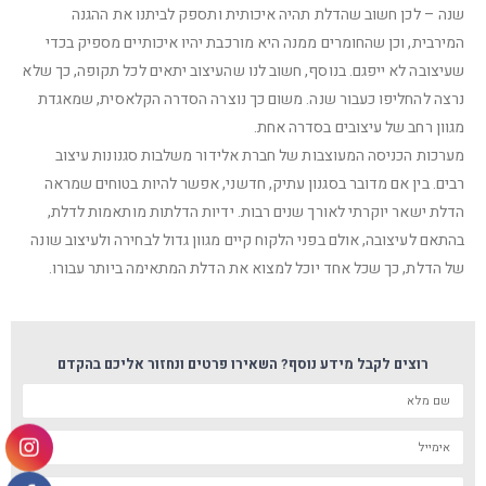
שנה – לכן חשוב שהדלת תהיה איכותית ותספק לביתנו את ההגנה
המירבית, וכן שהחומרים ממנה היא מורכבת יהיו איכותיים מספיק בכדי
שעיצובה לא ייפגם. בנוסף, חשוב לנו שהעיצוב יתאים לכל תקופה, כך שלא
נרצה להחליפו כעבור שנה. משום כך נוצרה הסדרה הקלאסית, שמאגדת
מגוון רחב של עיצובים בסדרה אחת.
מערכות הכניסה המעוצבות של חברת אלידור משלבות סגנונות עיצוב
רבים. בין אם מדובר בסגנון עתיק, חדשני, אפשר להיות בטוחים שמראה
הדלת ישאר יוקרתי לאורך שנים רבות. ידיות הדלתות מותאמות לדלת,
בהתאם לעיצובה, אולם בפני הלקוח קיים מגוון גדול לבחירה ולעיצוב שונה
של הדלת, כך שכל אחד יוכל למצוא את הדלת המתאימה ביותר עבורו.
רוצים לקבל מידע נוסף? השאירו פרטים ונחזור אליכם בהקדם