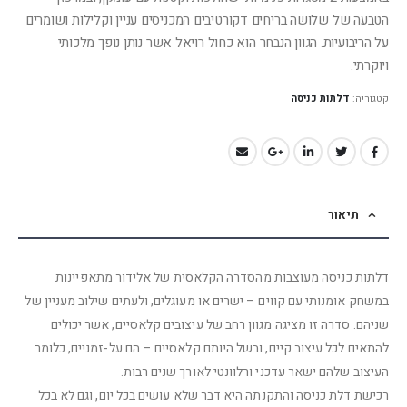
הטבעה של שלושה בריחים דקורטיבים המכניסים עניין וקלילות ושומרים
על הריבועיות. הגוון הנבחר הוא כחול רויאל אשר נותן נופך מלכותי
ויוקרתי.
קטגוריה:
דלתות כניסה
תיאור
דלתות כניסה מעוצבות מהסדרה הקלאסית של אלידור מתאפיינות
במשחק אומנותי עם קווים – ישרים או מעוגלים, ולעתים שילוב מעניין של
שניהם. סדרה זו מציגה מגוון רחב של עיצובים קלאסיים, אשר יכולים
להתאים לכל עיצוב קיים, ובשל היותם קלאסיים – הם על-זמניים, כלומר
העיצוב שלהם ישאר עדכני ורלוונטי לאורך שנים רבות.
רכישת דלת כניסה והתקנתה היא דבר שלא עושים בכל יום, וגם לא בכל