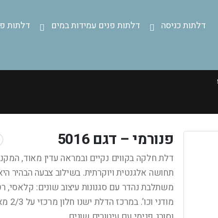
דלתות כניסה
דלתות פנים עמידות במים
דלתות פנ
פנורמי – דגם 5016
דלת חלקה בקווים נקיים ובמראה עדין מאוד, המקנ
תחושה אלגנטית ויוקרתית. בשילוב צבעה הבהיר היא
משתלבת נהדר עם סגנונות עיצוב שונים: קלאסי, רט
מודני וכו’. במרכז 
וסורג פנימי עם עיטורים שונים.