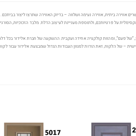
ים אווירה ביתית, אווירה נעימה ושלווה – בדיוק האווירה שתרצו ליצור בביתכם. 
סימלית על פרטיותכם, ולתוספת מעניינת לעיצוב הדלת. מלבד הזכוכיות, הסורגי
“של פעם”, ומהוות קולקציה אחידה ועקבית. ההשקעה של חברת אלידור בכל דלת
ישית – של הלקוח, זאת הודות למגוון העבודות הגדול שמבצעת אלידור עבור לקוח