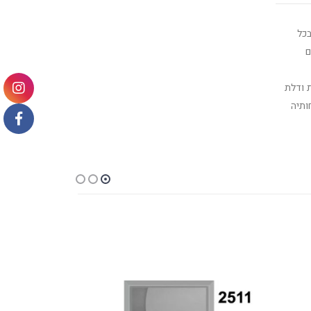
בכל
ם
 ודלת
ותיה