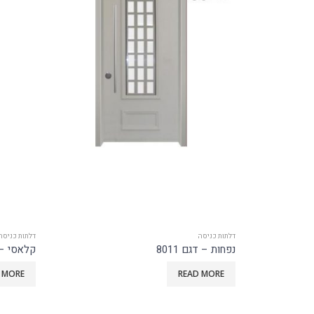
דלתות כניסה
דלתות כני
קלאסי – דגם 2501
פנורמי – ד
MORE
READ MORE