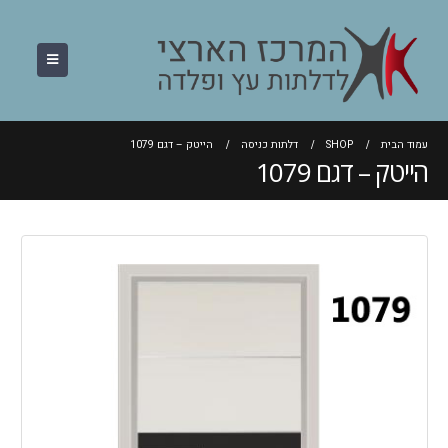
עמוד הבית
SHOP
דלתות כניסה
הייטק – דגם 1079
הייטק – דגם 1079