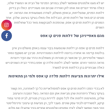
יש לא מעט אלמנטים שאפשר לשלב במרחב הפנימי של הבית או המשרד שלנו,
כאלה שיחד יוצרים את אותו לוק ואווירה שבהם אנו מעוניינים. כאלו הן בדיוק
דלתות הפנים, שמצליחות, ובאופן מושלם, לשדרג משמעותית את המראה. יש
סוגים רבים מאד של דלתות פנים, הנבדלות אלו מאלו בעיקר בעיצוב שלהן. אחד
הסוגים הן דלתות פנים קו אפס, שהופכות למבוקשות מאד ככל שחולפות
השנים.
מהם מאפייניהן של דלתות פנים קו אפס
דלתות פנים קו אפס הן דלתות שנטמעות בקיר עצמו באופן מושלם והן אינן
בולטות קדימה או אחורה בדומה לדלתות הסטנדרטיות. סביבן יש משקוף נסתר
העשוי אלומיניום, כך שכאשר הן סגורות הן משתלבות נהדר עם הקיר ויוצרות
מראה הרמוני וזורם. אפשר לשלב דלתות פלדה קו אפס בחדרי הבית השונים ויש
כאלה שבוחרים בהן כדלתות פנים למשרד.
אילו יתרונות מציעות דלתות פלדה קו אפס ולמי הן מתאימות
לא בכדי הפכו דלתות פנים קו אפס לפופולאריות כל כך לאחרונה, וזה קשור
בעיקר בשלל היתרונות שהן מביאות אתן וגם המראה. בשל המבנה והעיצוב
שלהן, מתאימות דלתות אלו לכל מקום. לדירות בבניין מגורים, לבית פרטי צמוד
קרקע, למשרדים ולבתי עסק שונים. מעבר לכך, הן מציעות קו עיצובי מינימליסטי
ונקי מאד ואפשר לשלב לצדן טפטים ואלמנטים אחרים בקיר שיקבלו את מלוא