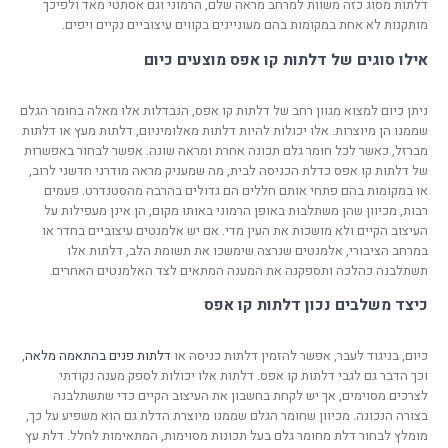
דלתות מסוג כזה משוות למרחב מראה שלם, הרמוני וגם אסתטי מאד ולפיכך
מותקנות לא אחת במקומות בהם מעוניינים בקווים עיצוביים נקיים ויפים.
אילו סוגים של דלתות קו אפס מוצעים כיום
ניתן כיום למצוא מגוון רחב של דלתות קו אפס, הנבדלות אלו מאלה בחומר הגלם
שממנו הן מיוצרות. אלו יכולות להיות דלתות מאלומיניום, דלתות מעץ או דלתות
מברזל, כאשר לכל חומר גלם תכונה אחרת ומראה שונה. אפשר לבחור באפשרות
של דלתות קו אפס כדלת הכניסה לבית, מה שמעניק מראה מודרני חדשני לרוב,
או במקומות בהם פתחי אותם חללים הם גדולים בהרבה מהסטנדרט. פעמים
רבות, מכיוון שהן משתלבות באופן הרמוני באותו מקום, הן אינן מעפילות על
העיצוב הקיים ולא מושכות את העין מדי. אם יש אלמנטים עיצוביים בחדר או
במרחב הציבורי, אלמנטים שנרצה שימשכו את תשומת הלב, דלתות אלו
תשתלבנה כהלכה ותספקנה את המענה המתאים לצד האלמנטים האחרים.
כיצד משלבים נכון דלתות קו אפס
כיום, בניגוד לעבר, אפשר להזמין דלתות כניסה או
דלתות פנים בהתאמה מלאה
,
וכך הדבר גם לגבי דלתות קו אפס. דלתות אלו יכולות לספק מענה נקודתי
לצרכים מסוימים, אך יש לקחת בחשבון את העיצוב הקיים כדי שתשתלבנה
בצורה הנכונה. מכיוון שחומר הגלם שממנו מיוצרת הדלת גם הוא משפיע על כך,
מומלץ לבחור דלת מחומר גלם בעל תכונות מסוימות, המתאימות לחלל. דלת עץ