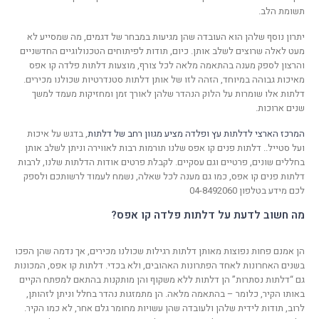
תשומת הלב.
יתרון נוסף שלהן הוא העובדה שהן מגיעות במבחר של דגמים, מה שמסייע לא
מעט לאלה שרוצים לשלב אותן. כיום, תודות לפיתוחים הטכנולוגיים החדשניים
והרצון לספק מענה בהתאמה מלאה לכל צורף, מוצעות דלתות פלדה קו אפס
מאיכות גבוהה במיוחד, הזהה לזו של אותן דלתות סטנדרטיות שכולנו מכירים.
דלתות אלו שומרות על הלוק הנהדר שלהן לאורך זמן ומחזיקות מעמד למשך
שנים ארוכות.
המרכז הארצי לדלתות עץ ופלדה מציע מגוון רחב של דלתות
, בדגש על איכות
ועל סטייל.. דלתות פנים קו אפס שלנו תורמות רבות לאווירה וניתן לשלב אותן
בחללים שונים, פרטיים וגם עסקיים. לקבלת פרטים אודות הדלתות שלנו, לרבות
דלתות פנים קו אפס, כמו גם מענה לכל שאלה, נשמח לעמוד לרשותכם ולספק
לכם מידע בטלפון 04-8492060
מה חשוב לדעת על דלתות פלדה קו אפס?
הן אמנם פחות נפוצות מאותן דלתות רגילות שכולנו מכירים, אך נדמה שהן הפכו
בשנים האחרונות לאחד הפתרונות האהובים, ולא בכדי. דלתות קו אפס, המכונות
גם “דלתות נסתרות” הן דלתות ללא משקוף והן מותקנות בהתאם למפתח הקיים
באותו הקיר, כלומר – בהתאמה מלאה. הן מתמזגות נהדר בחלל וניתן לזהותן,
לרוב, תודות לידית שלהן ולעובדה שהן עשויות מחומר גלם אחר, לא כמו הקיר.