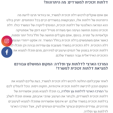
דלתות זכוכית למשרדים: מה היתרונות?
אם אתם שוקלים לרכוש דלת זכוכית למשרד, אז בוודאי תרצו לדעת מה
היתרונות של דלתות אלו, המבוקשות במשרדים רבים בכל התחומים. יתרון בולט
הוא המראה האלגנטי של דלתות זכוכית, המוסיף ליוקרה של המשרד כולו. דלת
זכוכית נותנת תחושה נעימה ואף משדרת סטייל יוצא דופן של אסתטיקה
וקלאסיות על זמנית. בנוסף, אתם מקבלים תחושה של חלל גדול יותר ופתוח,
כאשר אתם משתמשים בדלת זכוכית בחלל המשרד. זה אפקט ייחודי ועוצמתי של
דלת הזכוכית. דלת הזכוכית במשרד מעוצבת עם עמידות גבוהה וכן תוכלו למצוא
דלתות זכוכית במגוון של דגמים ועיצובים למיניהם, מהם תוכלו למצוא את דלת
הזכוכית האידיאלית עבור המשרד שלכם.
המרכז הארצי לדלתות עץ ופלדה: המקום המושלם עבורכם
למציאת דלתות זכוכית למשרד!
לאחר שקיבלתם החלטה לרכוש דלת זכוכית למשרד, כעת עליכם למצוא את
המקום הנכון לרכישת דלתות זכוכית איכותיות, חזקות ויפות. נוכל להמליץ לכם
על
המרכז הארצי לדלתות עץ ופלדה,
בו תוכלו למצוא מגוון אפשרויות של
דלתות זכוכית למשרדים, ולבחור את העיצוב שהכי אהבתם, שאותו תוכלו לשלב
בדלתות זכוכית במשרד שלכם. יש אינסוף אפשרויות שתוכלו למצוא לעיצובים
מרהיבים, עמידים וחזקים ובעיקר אלגנטיים ונעימים לעין, אצל המרכז הארצי
לדלתות עץ ופלדה.