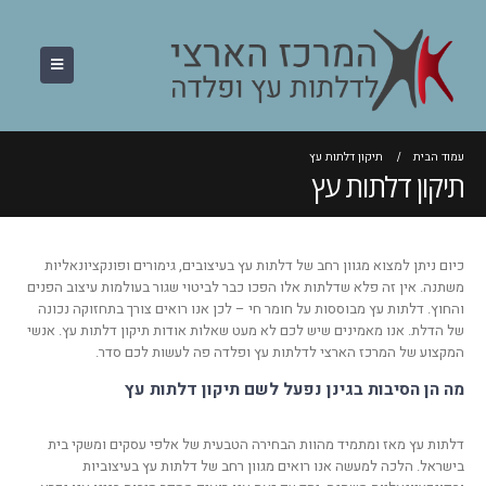
עמוד הבית
תיקון דלתות עץ
תיקון דלתות עץ
כיום ניתן למצוא מגוון רחב של דלתות עץ בעיצובים, גימורים ופונקציונאליות
משתנה. אין זה פלא שדלתות אלו הפכו כבר לביטוי שגור בעולמות עיצוב הפנים
והחוץ. דלתות עץ מבוססות על חומר חי – לכן אנו רואים צורך בתחזוקה נכונה
של הדלת. אנו מאמינים שיש לכם לא מעט שאלות אודות תיקון דלתות עץ. אנשי
המקצוע של המרכז הארצי לדלתות עץ ופלדה פה לעשות לכם סדר.
מה הן הסיבות בגינן נפעל לשם תיקון דלתות עץ
דלתות עץ מאז ומתמיד מהוות הבחירה הטבעית של אלפי עסקים ומשקי בית
בישראל. הלכה למעשה אנו רואים מגוון רחב של דלתות עץ בעיצוביות