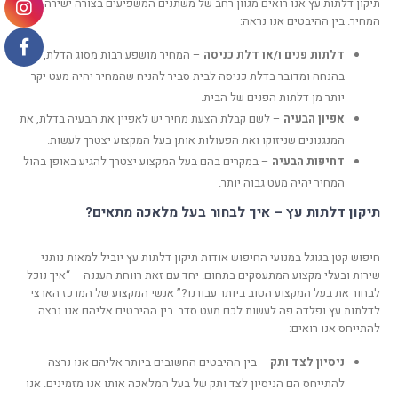
תיקון דלתות עץ אנו רואים מגוון רחב של משתנים המשפיעים בצורה ישירה על
המחיר. בין ההיבטים אנו נראה:
דלתות פנים ו/או דלת כניסה
– המחיר מושפע רבות מסוג הדלת,
בהנחה ומדובר בדלת כניסה לבית סביר להניח שהמחיר יהיה מעט יקר
יותר מן דלתות הפנים של הבית.
אפיון הבעיה
– לשם קבלת הצעת מחיר יש לאפיין את הבעיה בדלת, את
המנגנונים שניזוקו ואת הפעולות אותן בעל המקצוע יצטרך לעשות.
דחיפות הבעיה
– במקרים בהם בעל המקצוע יצטרך להגיע באופן בהול
המחיר יהיה מעט גבוה יותר.
תיקון דלתות עץ – איך לבחור בעל מלאכה מתאים?
חיפוש קטן בגוגל במנועי החיפוש אודות תיקון דלתות עץ יוביל למאות נותני
שירות ובעלי מקצוע המתעסקים בתחום. יחד עם זאת רווחת העננה – “איך נוכל
לבחור את בעל המקצוע הטוב ביותר עבורנו?” אנשי המקצוע של המרכז הארצי
לדלתות עץ ופלדה פה לעשות לכם מעט סדר. בין ההיבטים אליהם אנו נרצה
להתייחס אנו רואים:
ניסיון לצד ותק
– בין ההיבטים החשובים ביותר אליהם אנו נרצה
להתייחס הם הניסיון לצד ותק של בעל המלאכה אותו אנו מזמינים. אנו