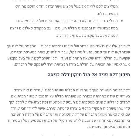
ממליצים לכם לחייג אל בעל מקצוע אשר יבדוק יחד איתכם מה היא
הבעיה בדלת.
ונדליזם
– ונדליזם לא פוגע אך ורק באסתטיות של הדלת אלא גם
בפונקציונאליות ובמנגנוני הדלת השונים – גם במקרים כאלו אנו נרצה
לפנות אל בעל מקצוע לשם תיקון הדלת.
לצד כל אלו אנו רואים מגוון רחב של סיבות נוספות לרבות – החלפה של לוח עץ
שבור ו/או לוח עץ פגום, מנעול מקולקל, שבר, קילופים, בעיה במערכת הצירים,
שקיעה של הדלת, ידית שיצאה מהמקום ועוד – לכן חשוב לפנות אל בעל מקצוע
אשר יאפיין את הבעיה של הדלת בצורה מקצועית וירד לעומקם של הדברים.
תיקון דלת פנים אל מול תיקון דלת כניסה
דלת כניסה העשויה מעץ אשר חווה תקלות שונות במנגנון, סדקים ואף צירים
בעייתיים שונה במהותה בצורה משמעותית מדלת עץ הנמצאת בתוך הבית. אנו
למדים כי דלתות פנים מספקות לנו מעטפת אסתטית ופונקציונאלית לחלל תוך
כדי שהן משחקות תפקיד מרכזי ביצירת פרטיות ומרחב אישי לדיירי הבית. יחד
עם זאת כאשר אנחנו מדברים על דלת הכניסה אנו מדברים על הדלת החשובה
ביותר בבית מאחר והיא נחשבת ל-“שומר הסף” של הבית ומשפיעה על הבטיחות
ותחושת הביטחון היום-יומי.