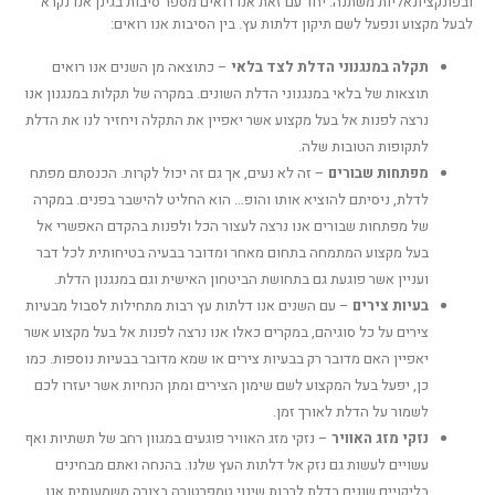
ובפונקציונאליות משתנה. יחד עם זאת אנו רואים מספר סיבות בגינן אנו נקרא
לבעל מקצוע ונפעל לשם תיקון דלתות עץ. בין הסיבות אנו רואים:
תקלה במנגנוני הדלת לצד בלאי
– כתוצאה מן השנים אנו רואים
תוצאות של בלאי במנגנוני הדלת השונים. במקרה של תקלות במנגנון אנו
נרצה לפנות אל בעל מקצוע אשר יאפיין את התקלה ויחזיר לנו את הדלת
לתקופות הטובות שלה.
מפתחות שבורים
– זה לא נעים, אך גם זה יכול לקרות. הכנסתם מפתח
לדלת, ניסיתם להוציא אותו והופ… הוא החליט להישבר בפנים. במקרה
של מפתחות שבורים אנו נרצה לעצור הכל ולפנות בהקדם האפשרי אל
בעל מקצוע המתמחה בתחום מאחר ומדובר בבעיה בטיחותית לכל דבר
ועניין אשר פוגעת גם בתחושת הביטחון האישית וגם במנגנון הדלת.
בעיות צירים
– עם השנים אנו דלתות עץ רבות מתחילות לסבול מבעיות
צירים על כל סוגיהם, במקרים כאלו אנו נרצה לפנות אל בעל מקצוע אשר
יאפיין האם מדובר רק בבעיות צירים או שמא מדובר בבעיות נוספות. כמו
כן, יפעל בעל המקצוע לשם שימון הצירים ומתן הנחיות אשר יעזרו לכם
לשמור על הדלת לאורך זמן.
נזקי מזג האוויר
– נזקי מזג האוויר פוגעים במגוון רחב של תשתיות ואף
עשויים לעשות גם נזק אל דלתות העץ שלנו. בהנחה ואתם מבחינים
בליקויים שונים בדלת לרבות שינוי טמפרטורה בצורה משמעותית אנו