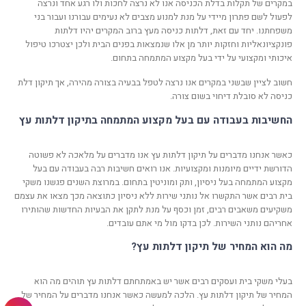
במקרים של תקלות בדלת הכניסה אנו לא נרצה לחכות ולו רגע אחד ונרצה
לפעול לשם פתרון מיידי על מנת למנוע מצבים לא נעימים עבורנו ועבור בני
משפחתנו. יחד עם זאת, דלתות כניסה מעץ ברוב המקרים יהיו דלתות
פונקציונאליות וחזקות יותר מן אלו שנמצאות בפנים הבית ולכן יצטרכו טיפול
איכותי ומקצועי על ידי בעל מקצוע המתמחה בתחום.
חשוב לציין שבשני במקרים אנו נרצה לטפל בבעיה בצורה מהירה, אך תיקון דלת
כניסה לא סובלת דיחוי בשום צורה.
החשיבות בעבודה עם בעל מקצוע המתמחה בתיקון דלתות עץ
כאשר אנחנו מדברים על תיקון דלתות עץ אנו מדברים על מלאכה לא פשוטה
הדורשת ידיים מיומנות ומקצועיות. אנו רואים חשיבות רבה בעבודה עם בעל
מקצוע המתמחה בעל ניסיון, ותק ומוניטין בתחום. במרוצת השנים פגשנו משקי
בית רבים אשר התקשרו אל נותני שירות ללא ניסיון כתוצאה מכך מצאו את עצמם
משקיעים משאבים רבים, זמן וכסף על מנת לתקן את הבעיות החדשות שהותירו
אחריהם נותני השירות. לכן בדקו מול מי אתם עובדים.
מה הוא המחיר של תיקון דלתות עץ?
בעלי משקי בית ועסקים רבים אשר יש באמתחתם דלתות עץ תוהים מה הוא
המחיר של תיקון דלתות עץ. הלכה למעשה כאשר אנחנו מדברים על המחיר של