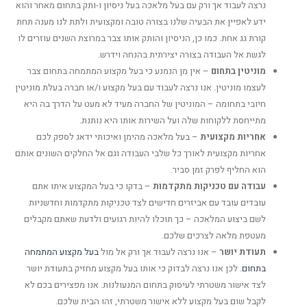
נרצה לעבוד אך ורק עם בעל מלאכה בעל ניסיון ו-ותק בתחום מאחר והוא
ידע לאפיין את הבעיה שלנו בצורה טובה ומקצועית ולתת לנו מענה תחת
קורת גג אחת. כמו כן, הניסיון והותק אותו צבר במרוצת השנים עוזרים לו
לגשת אל העבודה בצורה יצירתית בהנחה וידרש.
מוניטין בתחום
– אין מן הנמנע כי בעל מקצוע המתמחה בתחום צבר
לעצמו מוניטין. אנו נרצה לעבוד עם בעל מקצוע ו/או חברה בעלת מוניטין
חיובי בתחומה – המוניטין של החברה מעיד לא מעט על הדרך בה היא
מתייחסת ללקוחות שלה ועל השירות אותו היא נותנת.
אחריות מקצועית
– בעל מלאכה מהימן ואיכותי ידאג לספק לכם
אחריות מקצועית לאורך כל שלבי העבודה וגם אל החלקים השונים אותם
הוא החליף לפרק זמן סביר.
עבודה עם טכניקות מתקדמות
– בדקו כי בעל המקצוע איתו אתם
עובדים עובד עם אביזרים חדישים לצד טכניקות מתקדמות וחדשניות
לשם ביצוע המלאכה – כך תוכלו להיות רגועים ולדעת שאתם מקבלים
מעטפת מלאה לצרכים שלכם.
תעודת יושר
– אנו נרצה לעבוד אך ורק אל מול
בעל מקצוע המתמחה
בתחום
. לכן אנו נרצה לבדוק כי אותו בעל מקצוע מחזיק בתעודת יושר
לצד אישור משטרתי לעיסוק בתחום המנעולנות. אנו מפצירים בכם לא
לקבל שום בעל מקצוע ללא אישור משטרתי, זהו הבית שלכם.